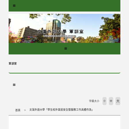
跳
到
主
要
內
容
區
塊
軍訓室
大
字級大小
小
中
文藻外語大學「學生校外賃居安全暨服務工作具體作為」
首頁