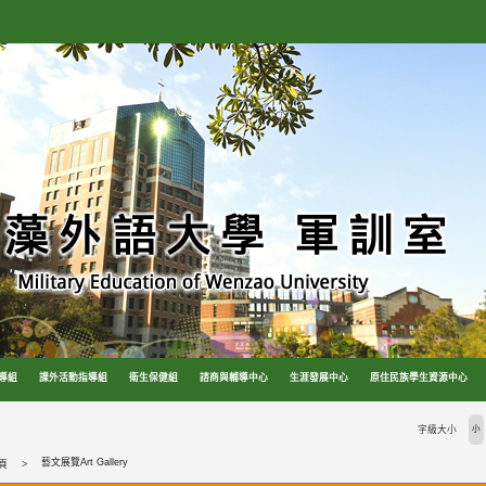
導組
課外活動指導組
衛生保健組
諮商與輔導中心
生涯發展中心
原住民族學生資源中心
字級大小
小
藝文展覽Art Gallery
頁