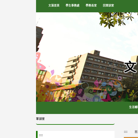
跳
文藻首頁
學生事務處
學務長室
回軍訓室
到
主
要
內
容
區
塊
生活輔
軍訓室
:::
首
:::