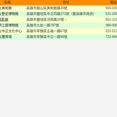
名稱
地址
電話
立美術館
高雄市鼓山區美術館路20號
555-03
立歷史博物館
高雄市鹽埕區中正四路272號（舊高雄市政府）
531-25
電影館
高雄市鹽埕區河西路10號。
551-12
學工藝博物館
高雄市九如一路797號
380-00
立中正文化中心
高雄市苓雅區五福一路67號
222-51
立體育場
高雄市苓雅區中正一路99號
722-94