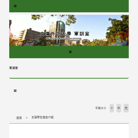
跳
到
主
要
內
容
區
塊
軍訓室
大
字級大小
小
中
文藻學生宿舍介紹
首頁