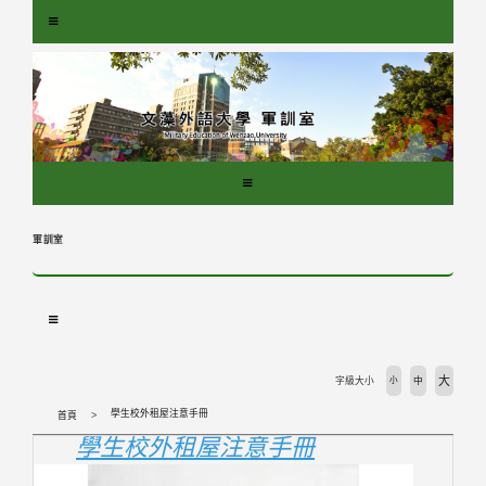
跳
到
主
要
內
容
區
塊
軍訓室
大
字級大小
小
中
學生校外租屋注意手冊
首頁
學生校外租屋注意手冊