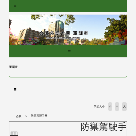
跳
到
主
要
內
容
區
塊
軍訓室
大
字級大小
小
中
防禦駕駛手冊
首頁
防禦駕駛手
冊