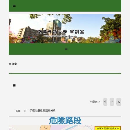
跳
到
主
要
內
容
區
塊
軍訓室
大
字級大小
小
中
學校周邊危險路段分析
首頁
危險路段